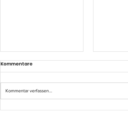
Kommentare
Kommentar verfassen...
Einsatz-Nr.: 057
Einsatz-Nr