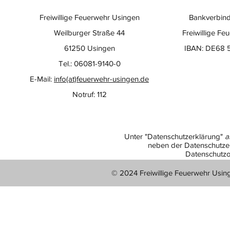
Freiwillige Feuerwehr Usingen
Bankverbind
Weilburger Straße 44
Freiwillige Fe
61250 Usingen
IBAN: DE68 
Tel.: 06081-9140-0
E-Mail:
info(at)feuerwehr-usingen.de
Notruf: 112
Unter "Datenschutzerklärung"
a
neben der Datenschutzer
Datenschutzo
© 2024 Freiwillige Feuerwehr Usin