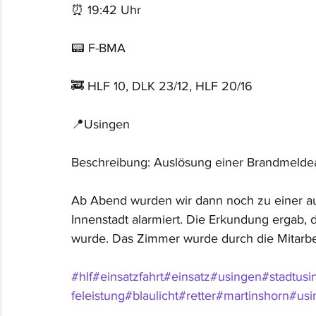
⏰ 19:42 Uhr
📟 F-BMA
🚒 HLF 10, DLK 23/12, HLF 20/16
📍Usingen
Beschreibung: Auslösung einer Brandmelde
Ab Abend wurden wir dann noch zu einer au
Innenstadt alarmiert. Die Erkundung ergab, 
wurde. Das Zimmer wurde durch die Mitarbeit
#hlf
#einsatzfahrt
#einsatz
#usingen
#stadtusi
feleistung
#blaulicht
#retter
#martinshorn
#usi