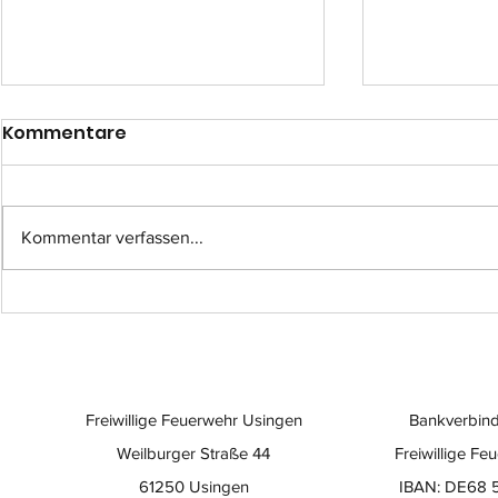
Kommentare
Kommentar verfassen...
Einsatz-Nr.: 057
Einsatz-Nr
Freiwillige Feuerwehr Usingen
Bankverbind
Weilburger Straße 44
Freiwillige Fe
61250 Usingen
IBAN: DE68 