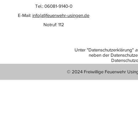
Tel.: 06081-9140-0
E-Mail:
info(at)feuerwehr-usingen.de
Notruf: 112
Unter "Datenschutzerklärung"
a
neben der Datenschutzer
Datenschutzo
© 2024 Freiwillige Feuerwehr Usin