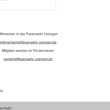
itmachen in der Feuerwehr Usingen:
mitmachen(at)feuerwehr-usingen.de
Mitglied werden im Förderverein:
verein(at)feuerwehr-usingen.de
ie
nschutz
|