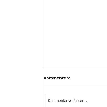
Kommentare
Kommentar verfassen...
Einsatz-Nr.: 057