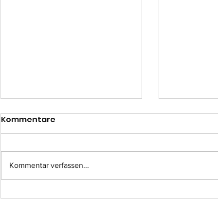
Kommentare
Kommentar verfassen...
Einsatz-Nr.: 057
Einsatz-Nr