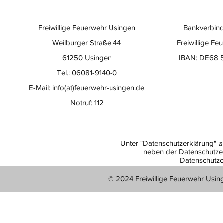
Freiwillige Feuerwehr Usingen
Bankverbind
Weilburger Straße 44
Freiwillige Fe
61250 Usingen
IBAN: DE68 
Tel.: 06081-9140-0
E-Mail:
info(at)feuerwehr-usingen.de
Notruf: 112
Unter "Datenschutzerklärung"
a
neben der Datenschutzer
Datenschutzo
© 2024 Freiwillige Feuerwehr Usin