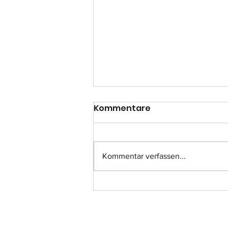
Kommentare
Kommentar verfassen...
Einsatz-Nr.: 057