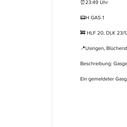
⏰23:49 Uhr
📟H GAS 1
🚒 HLF 20, DLK 23/1
📍Usingen, Blüchers
Beschreibung: Gasg
Ein gemeldeter Gasg