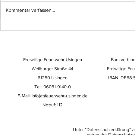
Kommentar verfassen...
Einsatz-Nr.: 057
Einsatz-Nr
Freiwillige Feuerwehr Usingen
Bankverbind
Weilburger Straße 44
Freiwillige Fe
61250 Usingen
IBAN: DE68 
Tel.: 06081-9140-0
E-Mail:
info(at)feuerwehr-usingen.de
Notruf: 112
Unter "Datenschutzerklärung"
a
neben der Datenschutzer