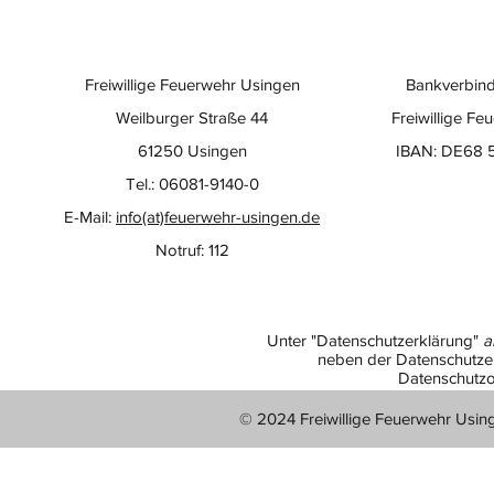
Freiwillige Feuerwehr Usingen
Bankverbind
Weilburger Straße 44
Freiwillige Fe
61250 Usingen
IBAN: DE68 
Tel.: 06081-9140-0
E-Mail:
info(at)feuerwehr-usingen.de
Notruf: 112
Unter "Datenschutzerklärung"
a
neben der Datenschutzer
Datenschutzo
© 2024 Freiwillige Feuerwehr Usin