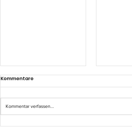
Kommentare
Kommentar verfassen...
Einsatz-Nr.: 057
Einsatz-Nr