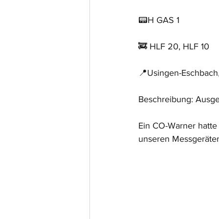
📟H GAS 1
🚒 HLF 20, HLF 10
📍Usingen-Eschbach,
Beschreibung: Ausge
Ein CO-Warner hatte 
unseren Messgeräten u