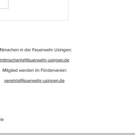
atz-Nr.: 055
itmachen in der Feuerwehr Usingen:
mitmachen(at)feuerwehr-usingen.de
Mitglied werden im Förderverein:
verein(at)feuerwehr-usingen.de
ie