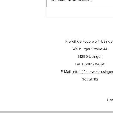
Einsatz-Nr.: 057
Freiwillige Feuerwehr Usinge
Weilburger Straße 44
61250 Usingen
Tel.: 06081-9140-0
E-Mail:
info(at)feuerwehr-usinge
Notruf: 112
Unt