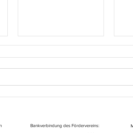
Einsatz-Nr.: 056
Eins
n
Bankverbindung des Fördervereins:
M