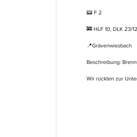
📟 F 2
🚒 HLF 10, DLK 23/1
📍Grävenwiesbach
Beschreibung: Brennt
Wir rückten zur Unte