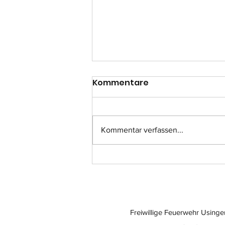
Kommentare
Kommentar verfassen...
Einsatz-Nr.: 057
Freiwillige Feuerwehr Usinge