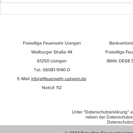
Freiwillige Feuerwehr Usingen
Bankverbind
Weilburger Straße 44
Freiwillige Fe
61250 Usingen
IBAN: DE68 
Tel.: 06081-9140-0
E-Mail:
info(at)feuerwehr-usingen.de
Notruf: 112
Unter "Datenschutzerklärung"
a
neben der Datenschutzer
Datenschutzo
© 2024 Freiwillige Feuerwehr Usin