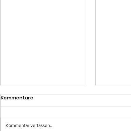
Kommentare
Kommentar verfassen...
Einsatz-Nr.: 057
Einsatz-Nr