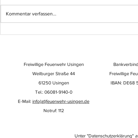
Kommentar verfassen...
Einsatz-Nr.: 057
Einsatz-Nr
Freiwillige Feuerwehr Usingen
Bankverbind
Weilburger Straße 44
Freiwillige Fe
61250 Usingen
IBAN: DE68 
Tel.: 06081-9140-0
E-Mail:
info(at)feuerwehr-usingen.de
Notruf: 112
Unter "Datenschutzerklärung"
a