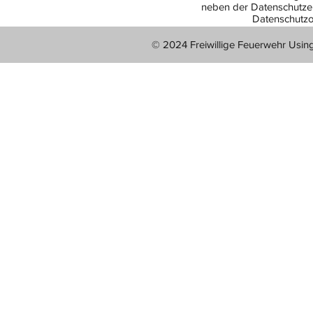
neben der Datenschutzer
Datenschutzo
© 2024 Freiwillige Feuerwehr Usin