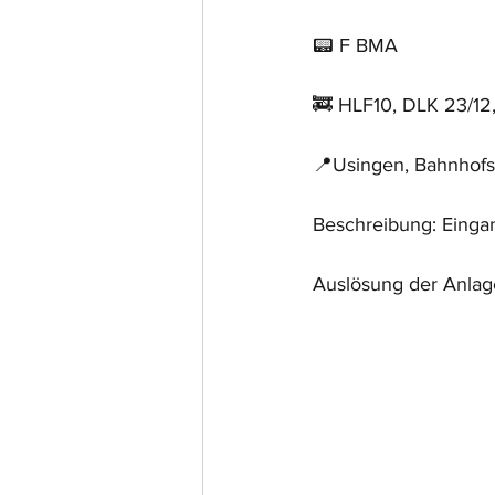
📟 F BMA
🚒 HLF10, DLK 23/1
📍Usingen, Bahnhofs
Beschreibung: Eing
Auslösung der Anlag