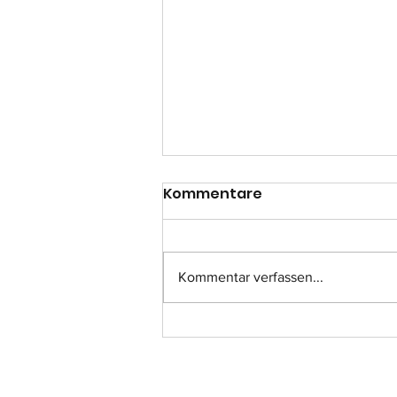
Kommentare
Kommentar verfassen...
Einsatz-Nr.: 057