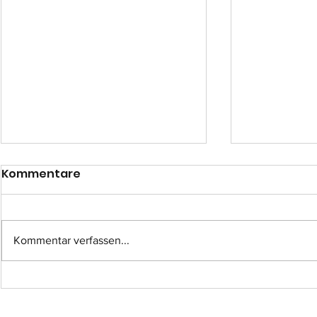
Kommentare
Kommentar verfassen...
Einsatz-Nr.: 057
Einsatz-Nr