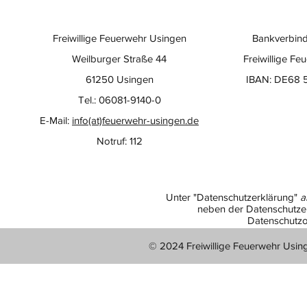
Freiwillige Feuerwehr Usingen
Bankverbind
Weilburger Straße 44
Freiwillige Fe
61250 Usingen
IBAN: DE68 
Tel.: 06081-9140-0
E-Mail:
info(at)feuerwehr-usingen.de
Notruf: 112
Unter "Datenschutzerklärung"
a
neben der Datenschutzer
Datenschutzo
© 2024 Freiwillige Feuerwehr Usin