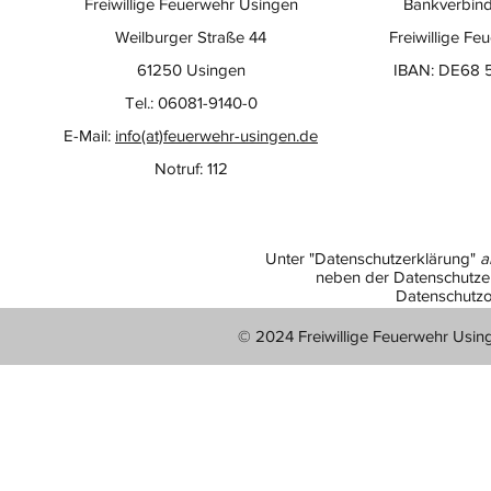
Freiwillige Feuerwehr Usingen
Bankverbind
Weilburger Straße 44
Freiwillige Fe
61250 Usingen
IBAN: DE68 
Tel.: 06081-9140-0
E-Mail:
info(at)feuerwehr-usingen.de
Notruf: 112
Unter "Datenschutzerklärung"
a
neben der Datenschutzer
Datenschutzo
© 2024 Freiwillige Feuerwehr Usin