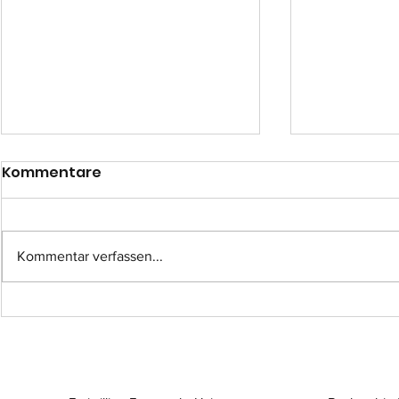
Kommentare
Kommentar verfassen...
Einsatz-Nr.: 057
Einsatz-Nr