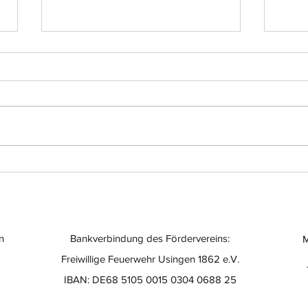
Einsatz-Nr.: 056
Eins
n
Bankverbindung des Fördervereins:
M
Freiwillige Feuerwehr Usingen 1862 e.V.
IBAN: DE68 5105 0015 0304 0688 25