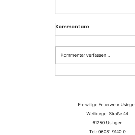
Kommentare
Kommentar verfassen...
Einsatz-Nr.: 057
Freiwillige Feuerwehr Usinge
Weilburger Straße 44
61250 Usingen
Tel.: 06081-9140-0