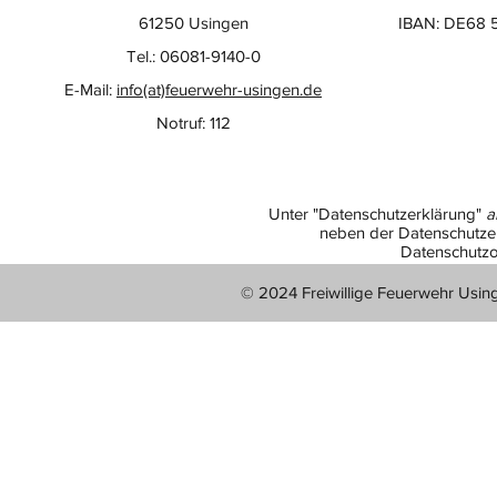
61250 Usingen
IBAN: DE68 
Tel.: 06081-9140-0
E-Mail:
info(at)feuerwehr-usingen.de
Notruf: 112
Unter "Datenschutzerklärung"
a
neben der Datenschutzer
Datenschutzo
© 2024 Freiwillige Feuerwehr Usin