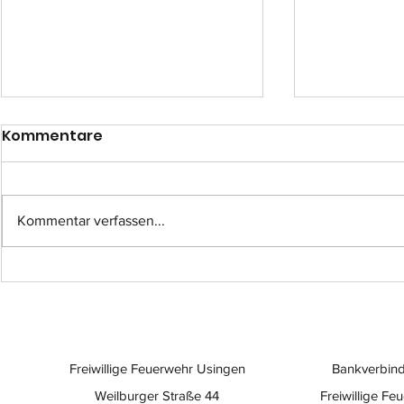
Kommentare
Kommentar verfassen...
Einsatz-Nr.: 057
Einsatz-Nr
Freiwillige Feuerwehr Usingen
Bankverbind
Weilburger Straße 44
Freiwillige Fe