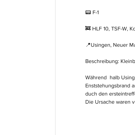
📟 F-1
🚒 HLF 10, TSF-W, 
📍Usingen, Neuer Ma
Beschreibung: Klein
Während  halb Using
Enststehungsbrand a
duch den ersteintref
Die Ursache waren v