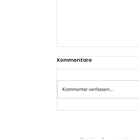
Kommentare
Kommentar verfassen...
Einsatz-Nr.: 057