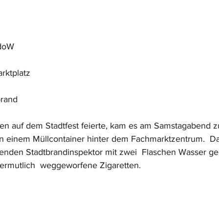
KdoW
rktplatz
brand
en auf dem Stadtfest feierte, kam es am Samstagabend z
n einem Müllcontainer hinter dem Fachmarktzentrum.  D
fenden Stadtbrandinspektor mit zwei  Flaschen Wasser ge
ermutlich  weggeworfene Zigaretten.