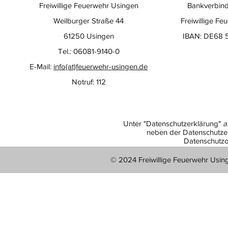
Freiwillige Feuerwehr Usingen
Bankverbind
Weilburger Straße 44
Freiwillige Fe
61250 Usingen
IBAN: DE68 
Tel.: 06081-9140-0
E-Mail:
info(at)feuerwehr-usingen.de
Notruf: 112
Unter "Datenschutzerklärung"
a
neben der Datenschutzer
Datenschutzo
© 2024 Freiwillige Feuerwehr Usin