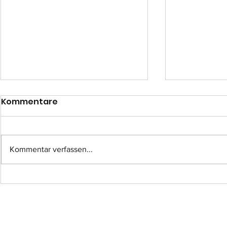
Kommentare
Kommentar verfassen...
Einsatz-Nr.: 057
Einsatz-Nr