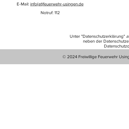
E-Mail:
info(at)feuerwehr-usingen.de
Notruf: 112
Unter "Datenschutzerklärung"
a
neben der Datenschutzer
Datenschutzo
© 2024 Freiwillige Feuerwehr Usin