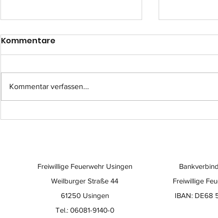
Kommentare
Kommentar verfassen...
Einsatz-Nr.: 057
Einsatz-Nr
Freiwillige Feuerwehr Usingen
Bankverbind
Weilburger Straße 44
Freiwillige Fe
61250 Usingen
IBAN: DE68 
Tel.: 06081-9140-0