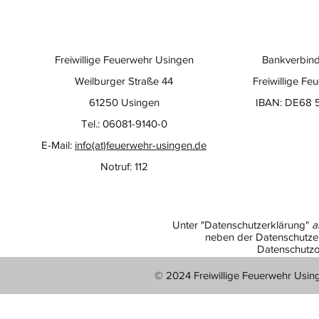
Freiwillige Feuerwehr Usingen
Bankverbind
Weilburger Straße 44
Freiwillige Fe
61250 Usingen
IBAN: DE68 
Tel.: 06081-9140-0
E-Mail:
info(at)feuerwehr-usingen.de
Notruf: 112
Unter "Datenschutzerklärung"
a
neben der Datenschutzer
Datenschutzo
© 2024 Freiwillige Feuerwehr Usin