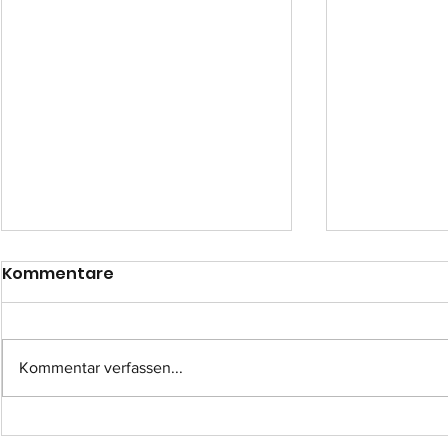
Kommentare
Kommentar verfassen...
Einsatz-Nr.: 057
Einsatz-Nr