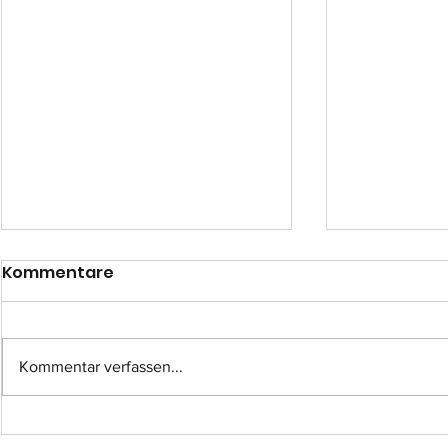
Kommentare
Kommentar verfassen...
Einsatz-Nr.: 057
Einsatz-Nr