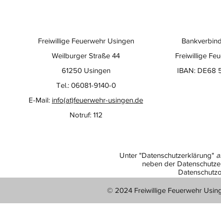
Freiwillige Feuerwehr Usingen
Bankverbind
Weilburger Straße 44
Freiwillige Fe
61250 Usingen
IBAN: DE68 
Tel.: 06081-9140-0
E-Mail:
info(at)feuerwehr-usingen.de
Notruf: 112
Unter "Datenschutzerklärung"
a
neben der Datenschutzer
Datenschutzo
© 2024 Freiwillige Feuerwehr Usin