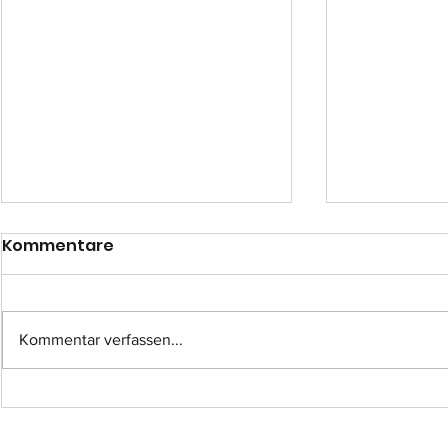
Kommentare
Kommentar verfassen...
Einsatz-Nr.: 057
Einsatz-Nr