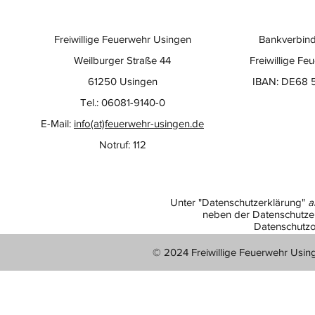
Freiwillige Feuerwehr Usingen
Bankverbind
Weilburger Straße 44
Freiwillige Fe
61250 Usingen
IBAN: DE68 
Tel.: 06081-9140-0
E-Mail:
info(at)feuerwehr-usingen.de
Notruf: 112
Unter "Datenschutzerklärung"
a
neben der Datenschutzer
Datenschutzo
© 2024 Freiwillige Feuerwehr Usin