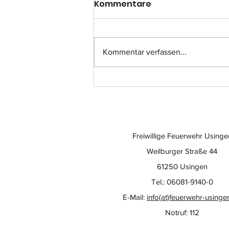
Kommentare
Kommentar verfassen...
Einsatz-Nr.: 057
Freiwillige Feuerwehr Usinge
Weilburger Straße 44
61250 Usingen
Tel.: 06081-9140-0
E-Mail:
info(at)feuerwehr-usinge
Notruf: 112