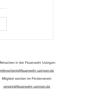
atz-Nr.: 055
itmachen in der Feuerwehr Usingen:
mitmachen(at)feuerwehr-usingen.de
Mitglied werden im Förderverein:
verein(at)feuerwehr-usingen.de