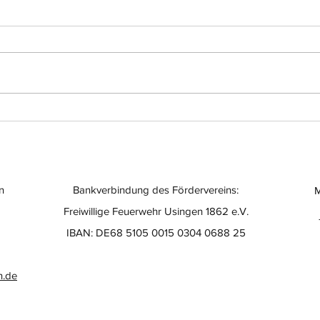
Einsatz-Nr.: 056
Eins
n
Bankverbindung des Fördervereins:
M
Freiwillige Feuerwehr Usingen 1862 e.V.
IBAN: DE68 5105 0015 0304 0688 25
n.de