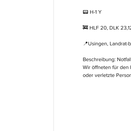
📟 H-1 Y
🚒 HLF 20, DLK 23,1
📍Usingen, Landrat-
Beschreibung: Notfal
Wir öffneten für den
oder verletzte Pers