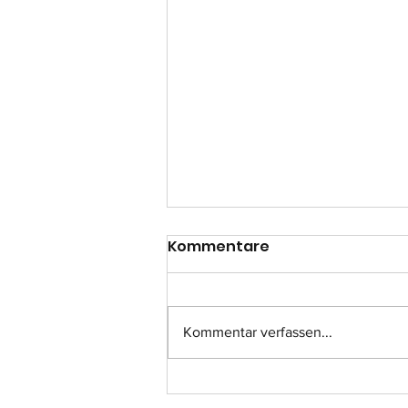
Kommentare
Kommentar verfassen...
Einsatz-Nr.: 057