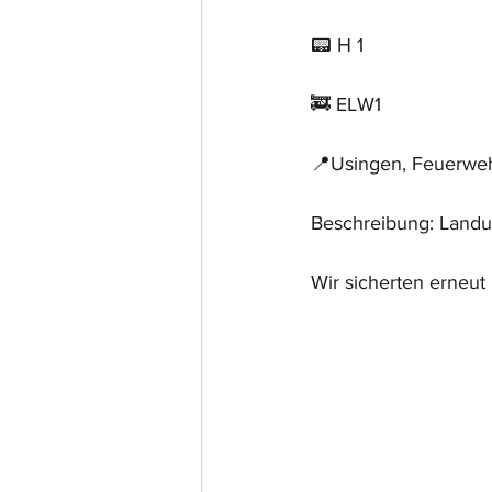
📟 H 1
🚒 ELW1
📍Usingen, Feuerwe
Beschreibung: Land
Wir sicherten erneut