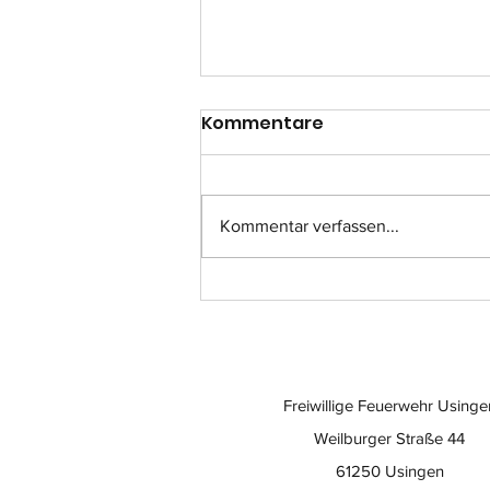
Kommentare
Kommentar verfassen...
Einsatz-Nr.: 057
Freiwillige Feuerwehr Usinge
Weilburger Straße 44
61250 Usingen