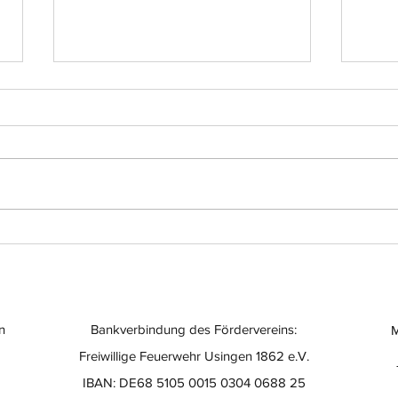
Einsatz-Nr.: 056
Eins
n
Bankverbindung des Fördervereins:
M
Freiwillige Feuerwehr Usingen 1862 e.V.
IBAN: DE68 5105 0015 0304 0688 25