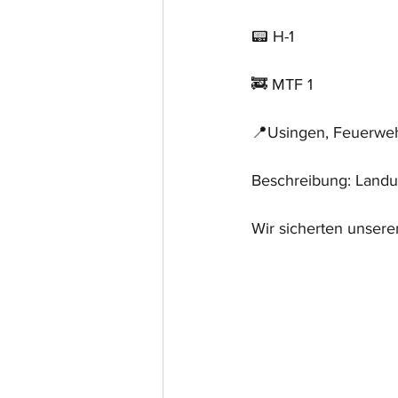
📟 H-1 
🚒 MTF 1
📍Usingen, Feuerwe
Beschreibung: Land
Wir sicherten unser