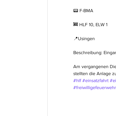
📟 F-BMA
🚒 HLF 10, ELW 1
📍Usingen
Beschreibung: Eing
Am vergangenen Dien
stellten die Anlage z
#hlf
#einsatzfahrt
#e
#freiwilligefeuerwehr