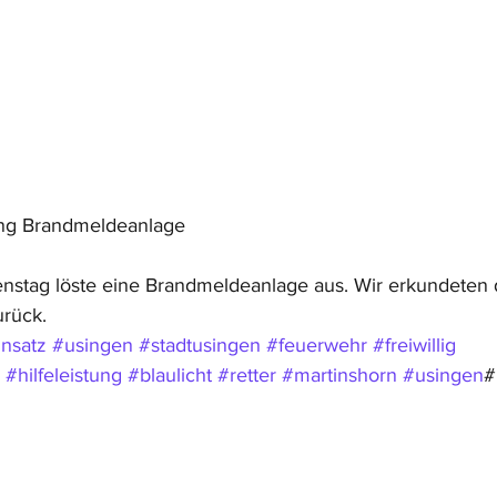
ang Brandmeldeanlage
stag löste eine Brandmeldeanlage aus. Wir erkundeten 
urück.
insatz
#usingen
#stadtusingen
#feuerwehr
#freiwillig
#hilfeleistung
#blaulicht
#retter
#martinshorn
#usingen
#