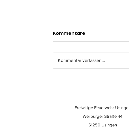
Kommentare
Kommentar verfassen...
Einsatz-Nr.: 057
Freiwillige Feuerwehr Usinge
Weilburger Straße 44
61250 Usingen