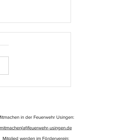
atz-Nr.: 055
itmachen in der Feuerwehr Usingen:
mitmachen(at)feuerwehr-usingen.de
Mitglied werden im Förderverein: