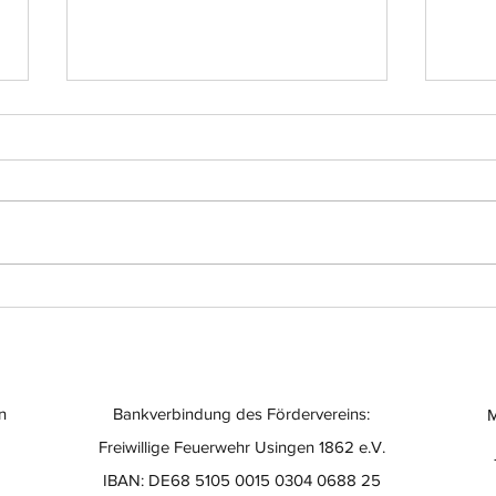
Einsatz-Nr.: 056
Eins
n
Bankverbindung des Fördervereins:
M
Freiwillige Feuerwehr Usingen 1862 e.V.
IBAN: DE68 5105 0015 0304 0688 25