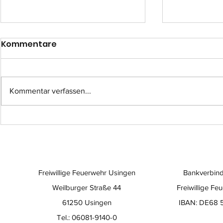
Kommentare
Kommentar verfassen...
Einsatz-Nr.: 057
Einsatz-Nr
Freiwillige Feuerwehr Usingen
Bankverbind
Weilburger Straße 44
Freiwillige Fe
61250 Usingen
IBAN: DE68 
Tel.: 06081-9140-0