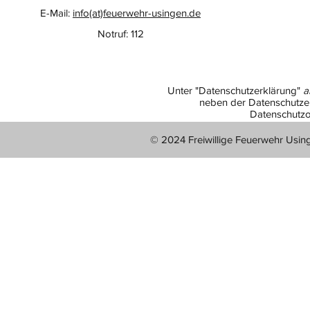
E-Mail:
info(at)feuerwehr-usingen.de
Notruf: 112
Unter "Datenschutzerklärung"
a
neben der Datenschutzer
Datenschutzo
© 2024 Freiwillige Feuerwehr Usin