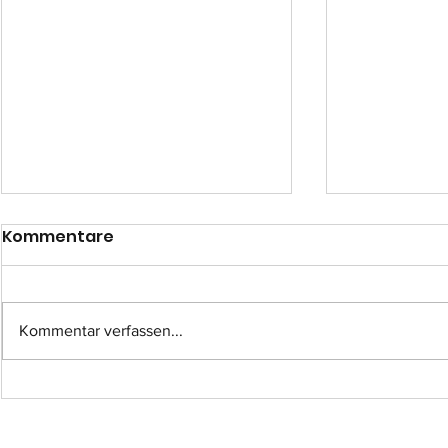
Kommentare
Kommentar verfassen...
Einsatz-Nr.: 057
Einsatz-Nr