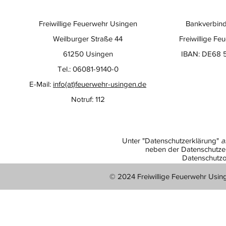
Freiwillige Feuerwehr Usingen
Bankverbind
Weilburger Straße 44
Freiwillige Fe
61250 Usingen
IBAN: DE68 
Tel.: 06081-9140-0
E-Mail:
info(at)feuerwehr-usingen.de
Notruf: 112
Unter "Datenschutzerklärung"
a
neben der Datenschutzer
Datenschutzo
© 2024 Freiwillige Feuerwehr Usin