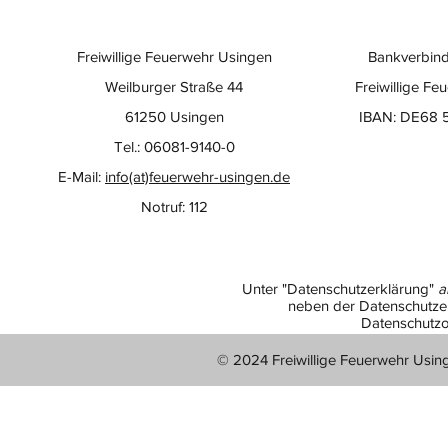
Freiwillige Feuerwehr Usingen
Bankverbind
Weilburger Straße 44
Freiwillige Fe
61250 Usingen
IBAN: DE68 
Tel.: 06081-9140-0
E-Mail:
info(at)feuerwehr-usingen.de
Notruf: 112
Unter "Datenschutzerklärung"
a
neben der Datenschutzer
Datenschutzo
© 2024 Freiwillige Feuerwehr Usin