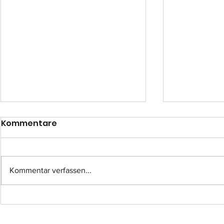
Kommentare
Kommentar verfassen...
Einsatz-Nr.: 057
Einsatz-Nr