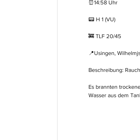
⏰14:58 Uhr
📟 H 1 (VU)
🚒 TLF 20/45
📍Usingen, Wilhelmj
Beschreibung: Rauch
Es brannten trockene 
Wasser aus dem Tank