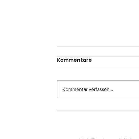
Kommentare
Kommentar verfassen...
Einsatz-Nr.: 057