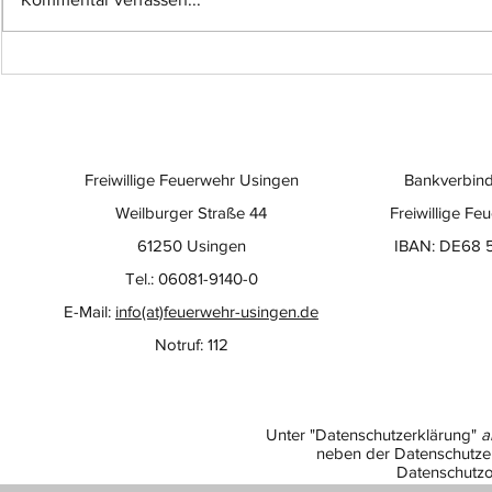
Einsatz-Nr.: 057
Einsatz-Nr
Freiwillige Feuerwehr Usingen
Bankverbind
Weilburger Straße 44
Freiwillige Fe
61250 Usingen
IBAN: DE68 
Tel.: 06081-9140-0
E-Mail:
info(at)feuerwehr-usingen.de
Notruf: 112
Unter "Datenschutzerklärung"
a
neben der Datenschutzer
Datenschutzo