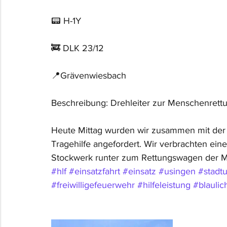
📟 H-1Y
🚒 DLK 23/12
📍Grävenwiesbach
Beschreibung: Drehleiter zur Menschenrett
Heute Mittag wurden wir zusammen mit der 
Tragehilfe angefordert. Wir verbrachten eine
Stockwerk runter zum Rettungswagen der Malt
#hlf
#einsatzfahrt
#einsatz
#usingen
#stadt
#freiwilligefeuerwehr
#hilfeleistung
#blaulic