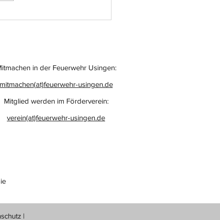
itmachen in der Feuerwehr Usingen:
mitmachen(at)feuerwehr-usingen.de
Mitglied werden im Förderverein:
verein(at)feuerwehr-usingen.de
ie
nschutz
|