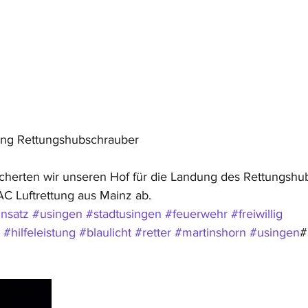
ung Rettungshubschrauber
herten wir unseren Hof für die Landung des Rettungshu
C Luftrettung aus Mainz ab.
insatz
#usingen
#stadtusingen
#feuerwehr
#freiwillig
#hilfeleistung
#blaulicht
#retter
#martinshorn
#usingen
#