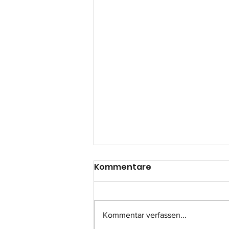
Kommentare
Kommentar verfassen...
Einsatz-Nr.: 057