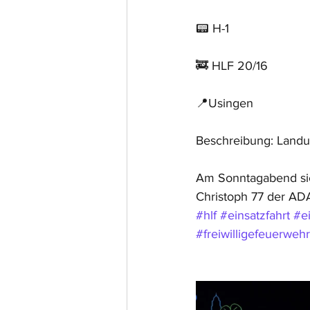
📟 H-1
🚒 HLF 20/16
📍Usingen
Beschreibung: Land
Am Sonntagabend sic
Christoph 77 der ADA
#hlf
#einsatzfahrt
#e
#freiwilligefeuerwehr