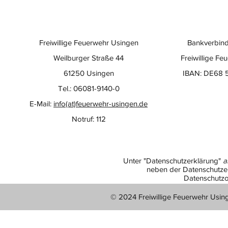
Freiwillige Feuerwehr Usingen
Bankverbind
Weilburger Straße 44
Freiwillige Fe
61250 Usingen
IBAN: DE68 
Tel.: 06081-9140-0
E-Mail:
info(at)feuerwehr-usingen.de
Notruf: 112
Unter "Datenschutzerklärung"
a
neben der Datenschutzer
Datenschutzo
© 2024 Freiwillige Feuerwehr Usin