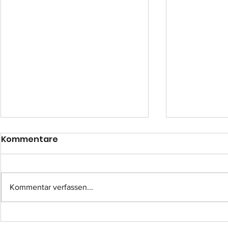
Kommentare
Kommentar verfassen...
Einsatz-Nr.: 057
Einsatz-Nr