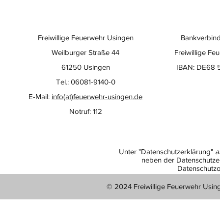
Freiwillige Feuerwehr Usingen
Bankverbind
Weilburger Straße 44
Freiwillige Fe
61250 Usingen
IBAN: DE68 
Tel.: 06081-9140-0
E-Mail:
info(at)feuerwehr-usingen.de
Notruf: 112
Unter "Datenschutzerklärung"
a
neben der Datenschutzer
Datenschutzo
© 2024 Freiwillige Feuerwehr Usin