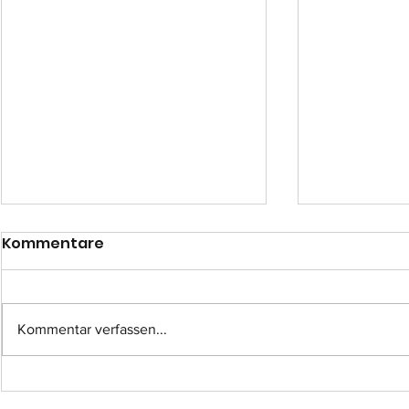
Kommentare
Kommentar verfassen...
Einsatz-Nr.: 057
Einsatz-Nr