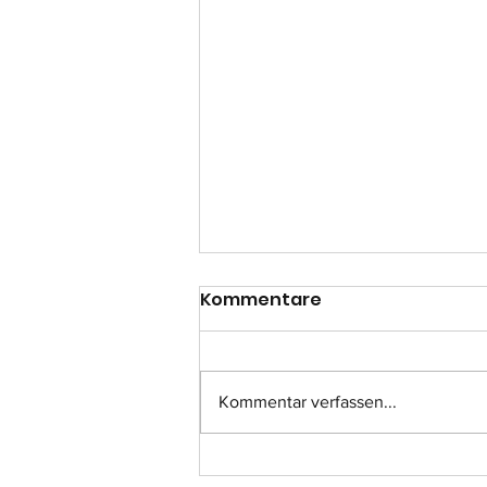
Kommentare
Kommentar verfassen...
Einsatz-Nr.: 057