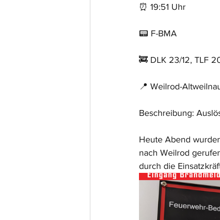
⏰ 19:51 Uhr
📟 F-BMA
🚒 DLK 23/12, TLF 2
📍 Weilrod-Altweilna
Beschreibung: Auslö
Heute Abend wurden 
nach Weilrod gerufe
durch die Einsatzkrä