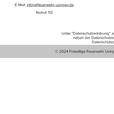
E-Mail:
info(at)feuerwehr-usingen.de
Notruf: 112
Unter "Datenschutzerklärung"
a
neben der Datenschutzer
Datenschutzo
© 2024 Freiwillige Feuerwehr Usin