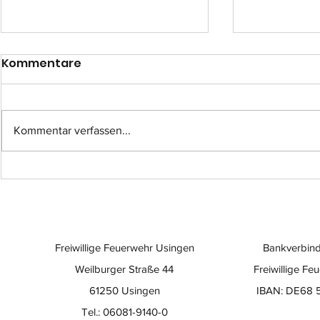
Kommentare
Kommentar verfassen...
Einsatz-Nr.: 057
Einsatz-Nr
Freiwillige Feuerwehr Usingen
Bankverbind
Weilburger Straße 44
Freiwillige Fe
61250 Usingen
IBAN: DE68 
Tel.: 06081-9140-0