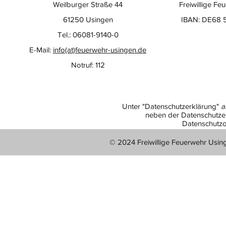
Weilburger Straße 44
Freiwillige Fe
61250 Usingen
IBAN: DE68 
Tel.: 06081-9140-0
E-Mail:
info(at)feuerwehr-usingen.de
Notruf: 112
Unter "Datenschutzerklärung"
a
neben der Datenschutzer
Datenschutzo
© 2024 Freiwillige Feuerwehr Usin