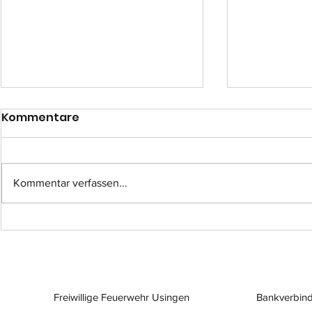
Kommentare
Kommentar verfassen...
Einsatz-Nr.: 057
Einsatz-Nr
Freiwillige Feuerwehr Usingen
Bankverbind