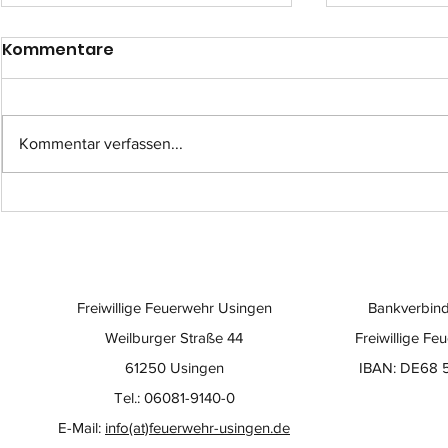
Kommentare
Kommentar verfassen...
Einsatz-Nr.: 057
Einsatz-Nr
Freiwillige Feuerwehr Usingen
Bankverbind
Weilburger Straße 44
Freiwillige Fe
61250 Usingen
IBAN: DE68 
Tel.: 06081-9140-0
E-Mail:
info(at)feuerwehr-usingen.de