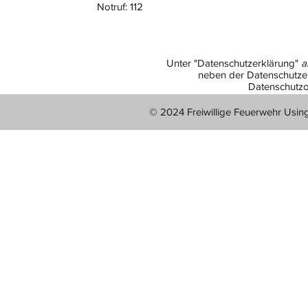
Notruf: 112
Unter "Datenschutzerklärung"
a
neben der Datenschutzer
Datenschutzo
© 2024 Freiwillige Feuerwehr Usin