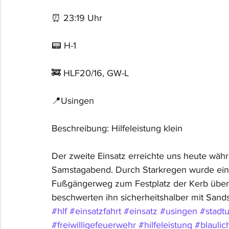
⏰ 23:19 Uhr 
📟 H-1
🚒 HLF20/16, GW-L
📍Usingen
Beschreibung: Hilfeleistung klein
Der zweite Einsatz erreichte uns heute wäh
Samstagabend. Durch Starkregen wurde ein
Fußgängerweg zum Festplatz der Kerb überf
beschwerten ihn sicherheitshalber mit Sand
#hlf
#einsatzfahrt
#einsatz
#usingen
#stadt
#freiwilligefeuerwehr
#hilfeleistung
#blaulic