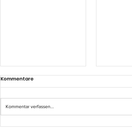
Kommentare
Kommentar verfassen...
Einsatz-Nr.: 057
Einsatz-Nr