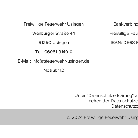
Freiwillige Feuerwehr Usingen
Bankverbind
Weilburger Straße 44
Freiwillige Fe
61250 Usingen
IBAN: DE68 
Tel.: 06081-9140-0
E-Mail:
info(at)feuerwehr-usingen.de
Notruf: 112
Unter "Datenschutzerklärung"
a
neben der Datenschutzer
Datenschutzo
© 2024 Freiwillige Feuerwehr Usin