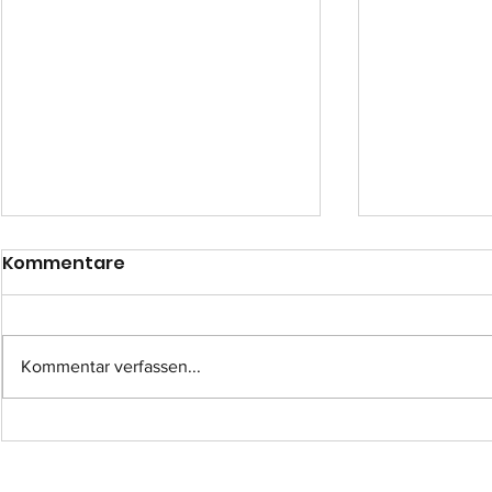
Kommentare
Kommentar verfassen...
Einsatz-Nr.: 057
Einsatz-Nr