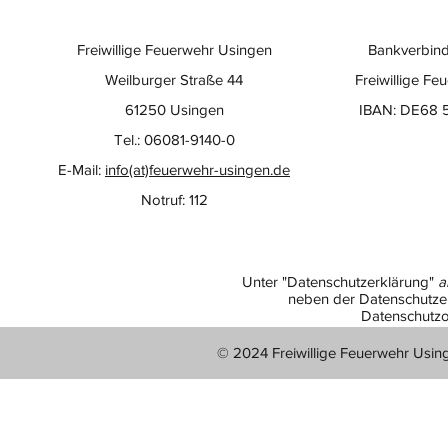
Freiwillige Feuerwehr Usingen
Bankverbind
Weilburger Straße 44
Freiwillige Fe
61250 Usingen
IBAN: DE68 
Tel.: 06081-9140-0
E-Mail:
info(at)feuerwehr-usingen.de
Notruf: 112
Unter "Datenschutzerklärung"
a
neben der Datenschutzer
Datenschutzo
© 2024 Freiwillige Feuerwehr Usin