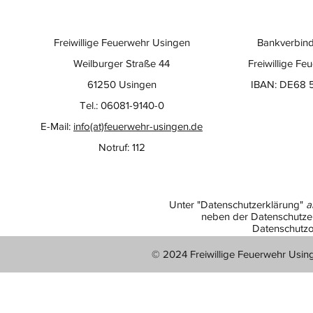
Freiwillige Feuerwehr Usingen
Bankverbind
Weilburger Straße 44
Freiwillige Fe
61250 Usingen
IBAN: DE68 
Tel.: 06081-9140-0
E-Mail:
info(at)feuerwehr-usingen.de
Notruf: 112
Unter "Datenschutzerklärung"
a
neben der Datenschutzer
Datenschutzo
© 2024 Freiwillige Feuerwehr Usin