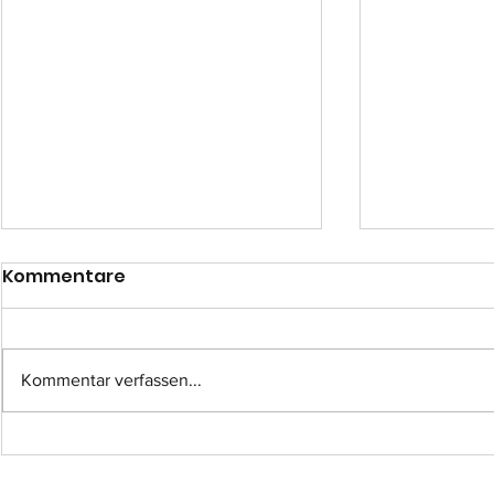
Kommentare
Kommentar verfassen...
Einsatz-Nr.: 057
Einsatz-Nr