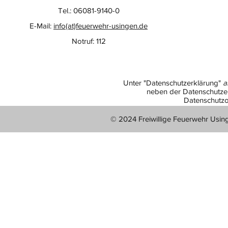
Tel.: 06081-9140-0
E-Mail:
info(at)feuerwehr-usingen.de
Notruf: 112
Unter "Datenschutzerklärung"
a
neben der Datenschutzer
Datenschutzo
© 2024 Freiwillige Feuerwehr Usin