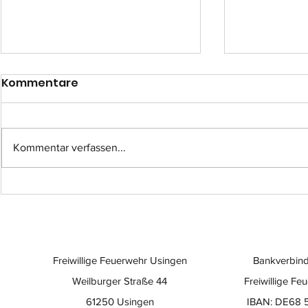
Kommentare
Kommentar verfassen...
Einsatz-Nr.: 057
Einsatz-Nr
Freiwillige Feuerwehr Usingen
Bankverbind
Weilburger Straße 44
Freiwillige Fe
61250 Usingen
IBAN: DE68 