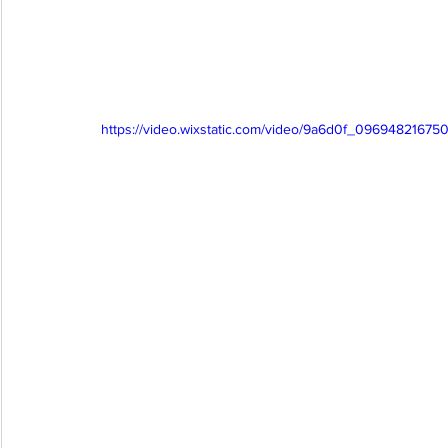
https://video.wixstatic.com/video/9a6d0f_0969482167