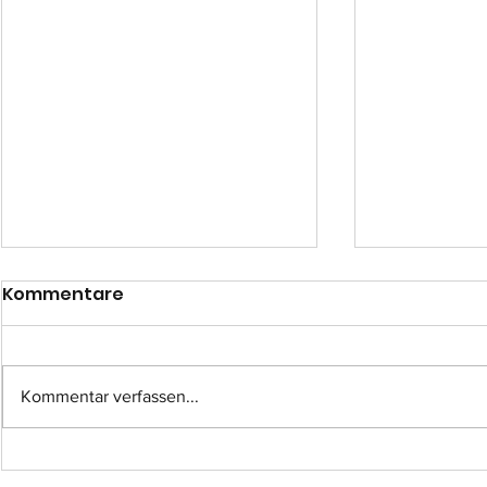
Kommentare
Kommentar verfassen...
Einsatz-Nr.: 057
Einsatz-Nr