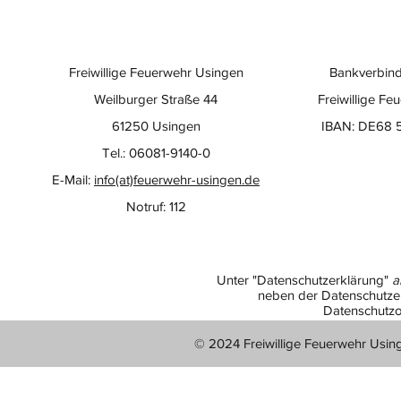
Freiwillige Feuerwehr Usingen
Bankverbind
Weilburger Straße 44
Freiwillige Fe
61250 Usingen
IBAN: DE68 
Tel.: 06081-9140-0
E-Mail:
info(at)feuerwehr-usingen.de
Notruf: 112
Unter "Datenschutzerklärung"
a
neben der Datenschutzer
Datenschutzo
© 2024 Freiwillige Feuerwehr Usin