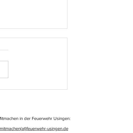
atz-Nr.: 055
itmachen in der Feuerwehr Usingen:
mitmachen(at)feuerwehr-usingen.de