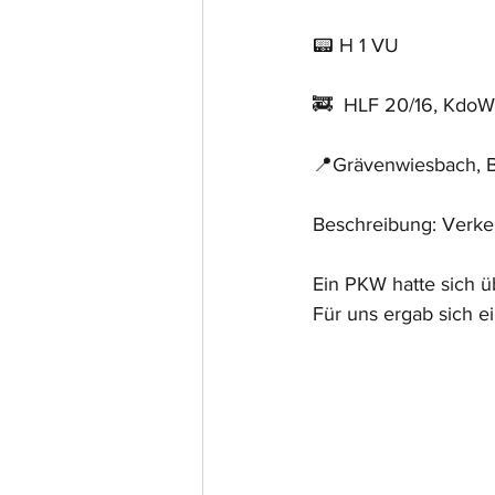
📟 H 1 VU
🚒  HLF 20/16, KdoW
📍Grävenwiesbach, 
Beschreibung: Verkeh
Ein PKW hatte sich ü
Für uns ergab sich ei