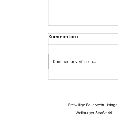
Kommentare
Kommentar verfassen...
Einsatz-Nr.: 057
Freiwillige Feuerwehr Usinge
Weilburger Straße 44