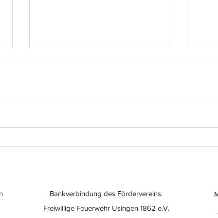
Einsatz-Nr.: 056
Eins
n
Bankverbindung des Fördervereins:
M
Freiwillige Feuerwehr Usingen 1862 e.V.