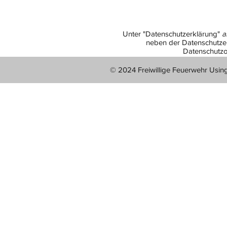
Unter "Datenschutzerklärung"
a
neben der Datenschutzer
Datenschutzo
© 2024 Freiwillige Feuerwehr Usin