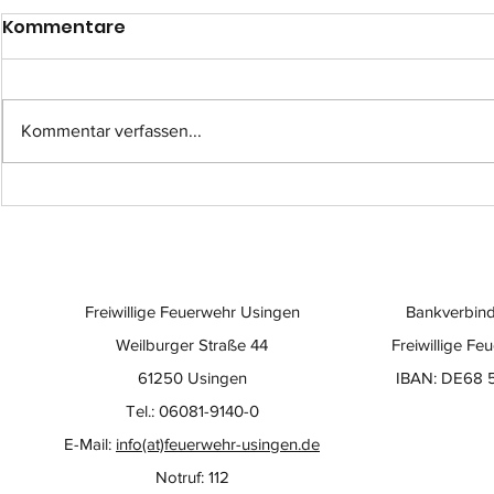
Kommentare
Kommentar verfassen...
Einsatz-Nr.: 057
Einsatz-Nr
Freiwillige Feuerwehr Usingen
Bankverbind
Weilburger Straße 44
Freiwillige Fe
61250 Usingen
IBAN: DE68 
Tel.: 06081-9140-0
E-Mail:
info(at)feuerwehr-usingen.de
Notruf: 112