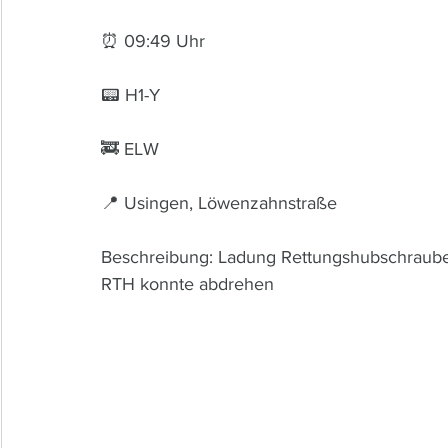
⏰ 09:49 Uhr 
📟 H1-Y
🚒 ELW
📍 Usingen, Löwenzahnstraße
Beschreibung: Ladung Rettungshubschraub
RTH konnte abdrehen