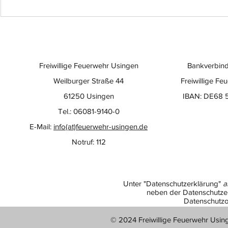
Freiwillige Feuerwehr Usingen
Bankverbind
Weilburger Straße 44
Freiwillige Fe
61250 Usingen
IBAN: DE68 
Tel.: 06081-9140-0
E-Mail:
info(at)feuerwehr-usingen.de
Notruf: 112
Unter "Datenschutzerklärung"
a
neben der Datenschutzer
Datenschutzo
© 2024 Freiwillige Feuerwehr Usin