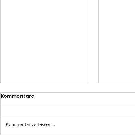
Kommentare
Kommentar verfassen...
Einsatz-Nr.: 057
Einsatz-Nr