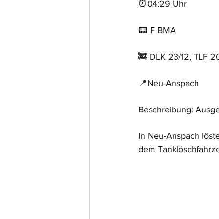
⏰04:29 Uhr
📟 F BMA
🚒 DLK 23/12, TLF 2
📍Neu-Anspach
Beschreibung: Ausge
In Neu-Anspach löste
dem Tanklöschfahrzeu