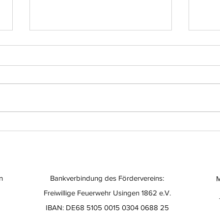
Einsatz-Nr.: 056
Eins
n
Bankverbindung des Fördervereins:
M
Freiwillige Feuerwehr Usingen 1862 e.V.
IBAN: DE68 5105 0015 0304 0688 25