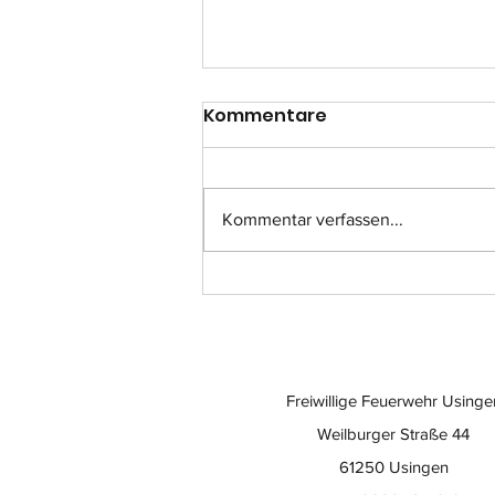
Kommentare
Kommentar verfassen...
Einsatz-Nr.: 057
Freiwillige Feuerwehr Usinge
Weilburger Straße 44
61250 Usingen