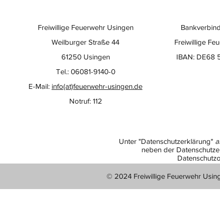
Freiwillige Feuerwehr Usingen
Bankverbind
Weilburger Straße 44
Freiwillige Fe
61250 Usingen
IBAN: DE68 
Tel.: 06081-9140-0
E-Mail:
info(at)feuerwehr-usingen.de
Notruf: 112
Unter "Datenschutzerklärung"
a
neben der Datenschutzer
Datenschutzo
© 2024 Freiwillige Feuerwehr Usin