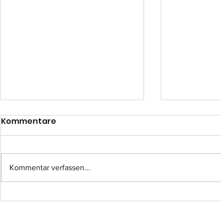
Kommentare
Kommentar verfassen...
Einsatz-Nr.: 057
Einsatz-Nr