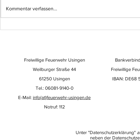
Kommentar verfassen...
Einsatz-Nr.: 057
Einsatz-Nr
Freiwillige Feuerwehr Usingen
Bankverbind
Weilburger Straße 44
Freiwillige Fe
61250 Usingen
IBAN: DE68 
Tel.: 06081-9140-0
E-Mail:
info(at)feuerwehr-usingen.de
Notruf: 112
Unter "Datenschutzerklärung"
a
neben der Datenschutzer