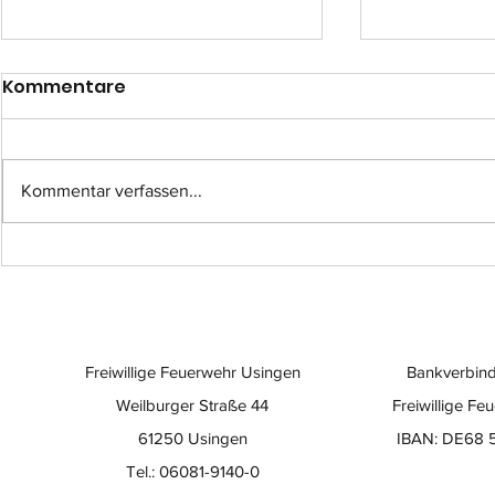
Kommentare
Kommentar verfassen...
Einsatz-Nr.: 057
Einsatz-Nr
Freiwillige Feuerwehr Usingen
Bankverbind
Weilburger Straße 44
Freiwillige Fe
61250 Usingen
IBAN: DE68 
Tel.: 06081-9140-0