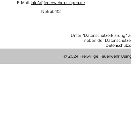
E-Mail:
info(at)feuerwehr-usingen.de
Notruf: 112
Unter "Datenschutzerklärung"
a
neben der Datenschutzer
Datenschutzo
© 2024 Freiwillige Feuerwehr Usin